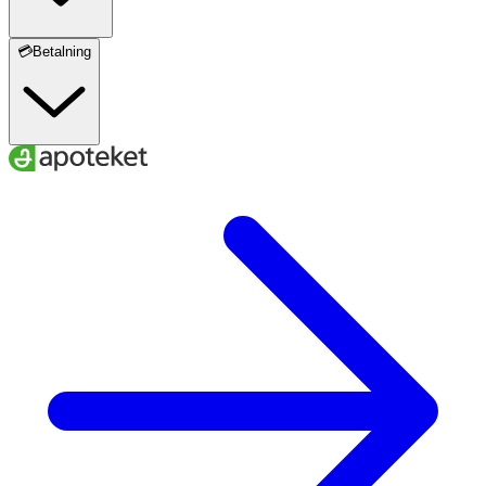
💳Betalning