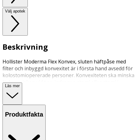
Välj apotek
Beskrivning
Hollister Moderma Flex Konvex, sluten häftpåse med
filter och inbyggd konvexitet är i första hand avsedd för
kolostomiopererade personer. Konvexiteten ska minska
läckagerisken vid t.ex. indragen stomi eller stomi i
Läs mer
hudplanet. Påsen har självhäftande hudskydd med små
fördjupningar. Dessa avses minska hudområdet, som
kommer i kontakt med plattan.
Produktfakta