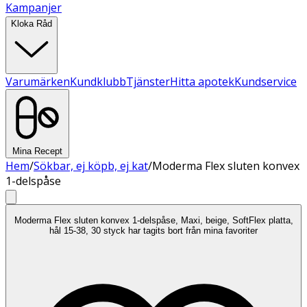
Kampanjer
Kloka Råd
Varumärken
Kundklubb
Tjänster
Hitta apotek
Kundservice
Mina Recept
Hem
/
Sökbar, ej köpb, ej kat
/
Moderma Flex sluten konvex
1-delspåse
Moderma Flex sluten konvex 1-delspåse, Maxi, beige, SoftFlex platta,
hål 15-38, 30 styck har tagits bort från mina favoriter