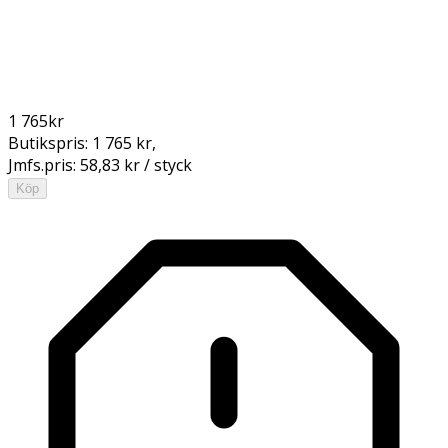
1 765
kr
Butikspris:
1 765 kr
,
Jmfs.pris:
58,83 kr / styck
Köp