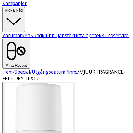
Kampanjer
Kloka Råd
Varumärken
Kundklubb
Tjänster
Hitta apotek
Kundservice
Mina Recept
Hem
/
Special
/
Utgångsdatum finns
/
MJUUK FRAGRANCE-
FREE DRY TEXTU