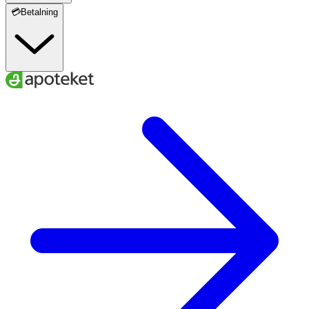
💳Betalning