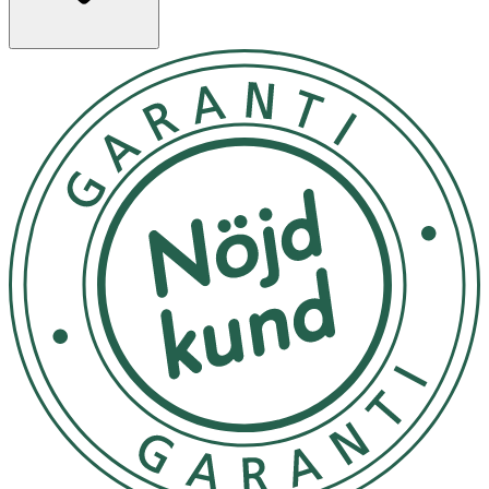
products are manufactured in Kangasala, Finland, in one
of the northernmost hair cosmetics factories in the
world.,MJUUK Naked Sense Fragrance-free Dry Texture
Spray är en lätt texturiserande spray som ger håret
naturlig volym och stadga. Denna texturspray gör det
enkelt och snabbt att skapa frisy
Du kan spraya det vid rötterna för att ge volym eller
längs längderna för att ge textur.
Förvaras i rumstemperatur
OK för gravida och ammande:
Ja
Ingredienser:
Dimethyl Ether, Alcohol Denat., Tapioca Starch, VP/VA
Copolymer, Hydrated Silica