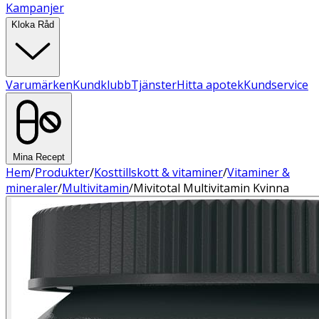
Kampanjer
Kloka Råd
Varumärken
Kundklubb
Tjänster
Hitta apotek
Kundservice
Mina Recept
Hem
/
Produkter
/
Kosttillskott & vitaminer
/
Vitaminer &
mineraler
/
Multivitamin
/
Mivitotal Multivitamin Kvinna