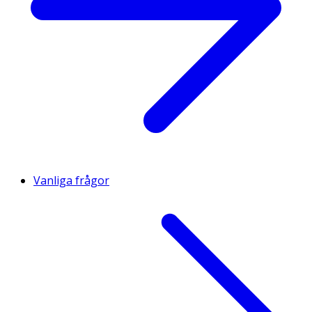
Selen
55 µg
100
55 µg
Krom
40 µg
100
40 µg
Molybden
50 µg
100
50 µg
Jod
150 µg
100
150 µ
Vanliga frågor
* Dagligt referensintag. ** DRI ej fastställd
Innehåll
Kalciumkarbonat, fyllnadsmedel (mikrokristallin cellulosa,
fettsyror, magnesiumsalter av fettsyror, talk),
magnesiumoxid, vitamin C (L-askorbinsyra), modifierad
stärkelse, järnfumarat, vitamin E (DL-alfa-
tokoferylacetat), zinksulfat, niacin (nikotinamid),
klumpförebyggande medel (kiseldioxid),