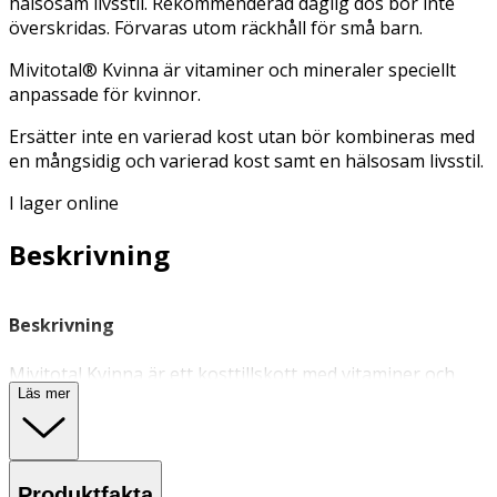
hälsosam livsstil. Rekommenderad daglig dos bör inte
överskridas. Förvaras utom räckhåll för små barn.
Mivitotal® Kvinna är vitaminer och mineraler speciellt
anpassade för kvinnor.
Ersätter inte en varierad kost utan bör kombineras med
en mångsidig och varierad kost samt en hälsosam livsstil.
I lager online
Beskrivning
Beskrivning
Mivitotal Kvinna är ett kosttillskott med vitaminer och
Läs mer
mineraler som är speciellt anpassade för kvinnor.
Innehåller järn som bidrar till normal bildning av röda
blodkroppar och hemoglobin. Pantotensyra bidrar till att
minska trötthet och utmattning och bidrar till normal
Produktfakta
mental prestationsförmåga. Zink bidrar till att bibehålla