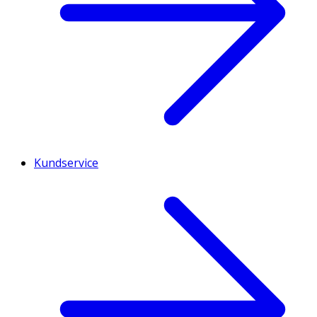
ytbehandlingsmedel (etylcellulosa), betakaroten,
pantotensyra (kalcium-D-pantotenat), mangansulfat,
vitamin D (kolekalciferol), kopparsulfat, riboflavin,
vitamin B6 (pyridoxinhydroklorid), tiaminmononitrat,
folsyra (pteroylmonoglutaminsyra), vitamin B12
(cyanokobalamin), kromklorid, kaliumjodid,
natriumselenit, ammoniummolybdat, D-biotin.
Kundservice