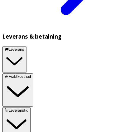
Leverans & betalning
🚚Leverans
🧺Fraktkostnad
🚀Leveranstid