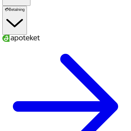
💳Betalning