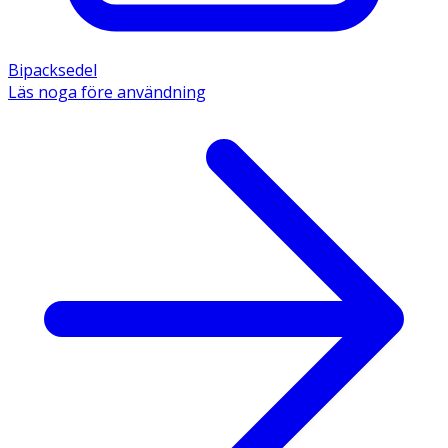
Bipacksedel
Läs noga före användning