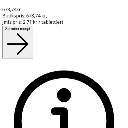
678,74
kr
Butikspris:
678,74 kr
,
Jmfs.pris:
2,71 kr / tablett(er)
Se mina recept