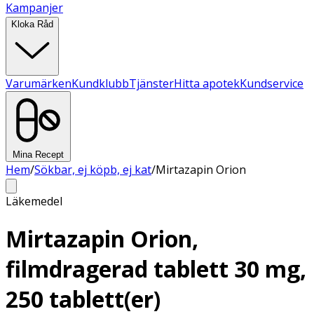
Kampanjer
Kloka Råd
Varumärken
Kundklubb
Tjänster
Hitta apotek
Kundservice
Mina Recept
Hem
/
Sökbar, ej köpb, ej kat
/
Mirtazapin Orion
Läkemedel
Mirtazapin Orion,
filmdragerad tablett 30 mg,
250 tablett(er)