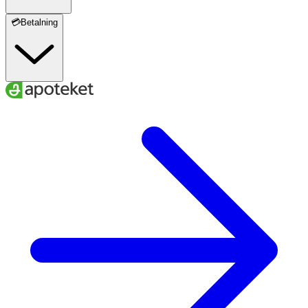
💳Betalning