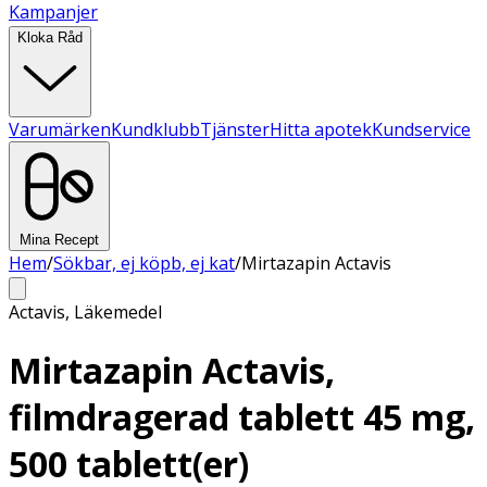
Kampanjer
Kloka Råd
Varumärken
Kundklubb
Tjänster
Hitta apotek
Kundservice
Mina Recept
Hem
/
Sökbar, ej köpb, ej kat
/
Mirtazapin Actavis
Actavis
,
Läkemedel
Mirtazapin Actavis,
filmdragerad tablett 45 mg,
500 tablett(er)