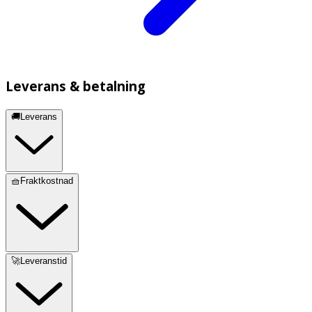
Leverans & betalning
🚚Leverans
🧺Fraktkostnad
🚀Leveranstid