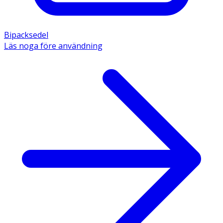
Bipacksedel
Läs noga före användning