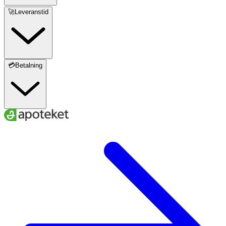
🚀Leveranstid
💳Betalning