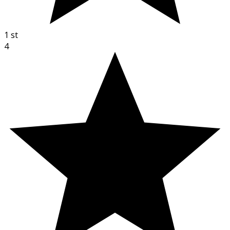
1
st
4