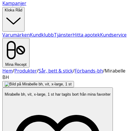
Kampanjer
Kloka Råd
Varumärken
Kundklubb
Tjänster
Hitta apotek
Kundservice
Mina Recept
Hem
/
Produkter
/
Sår, bett & stick
/
Förbands-bh
/
Mirabelle
BH
Mirabelle bh, vit, x-large, 1 st har tagits bort från mina favoriter