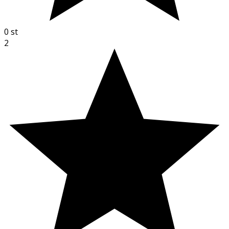
0
st
2