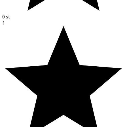
0
st
1