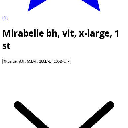
(
1
)
Mirabelle bh, vit, x-large, 1
st