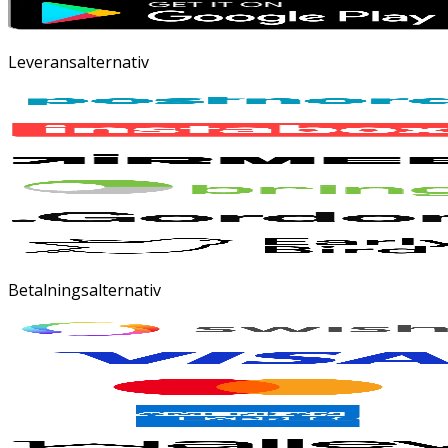
Leveransalternativ
Betalningsalternativ