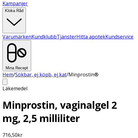
Kampanjer
Kloka Råd
Varumärken
Kundklubb
Tjänster
Hitta apotek
Kundservice
Mina Recept
Hem
/
Sökbar, ej köpb, ej kat
/
Minprostin®
Läkemedel
Minprostin, vaginalgel 2
mg, 2,5 milliliter
716,50
kr