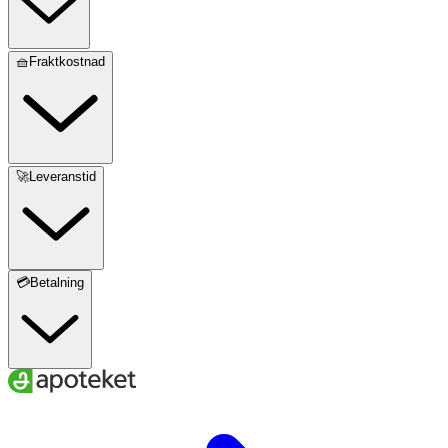
🧺Fraktkostnad
🚀Leveranstid
💳Betalning