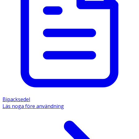
Bipacksedel
Läs noga före användning