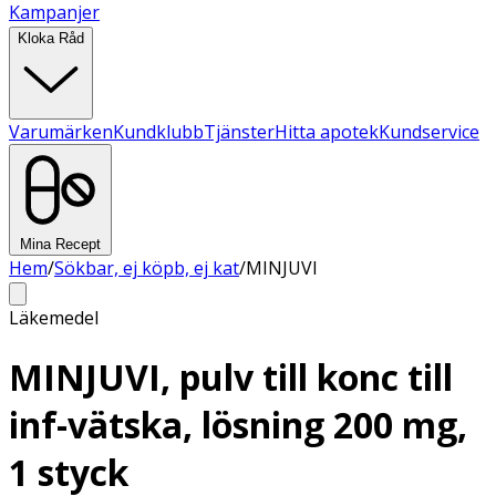
Kampanjer
Kloka Råd
Varumärken
Kundklubb
Tjänster
Hitta apotek
Kundservice
Mina Recept
Hem
/
Sökbar, ej köpb, ej kat
/
MINJUVI
Läkemedel
MINJUVI, pulv till konc till
inf-vätska, lösning 200 mg,
1 styck