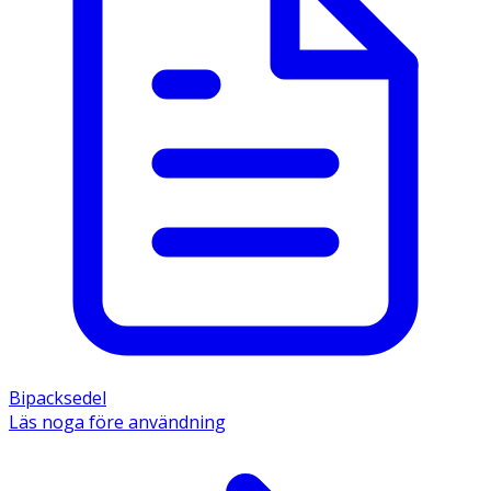
Bipacksedel
Läs noga före användning