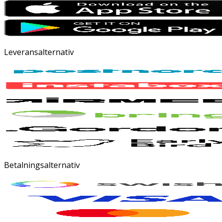
Leveransalternativ
Betalningsalternativ