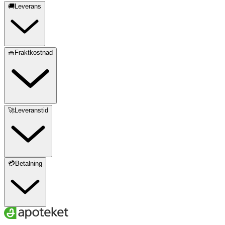
🚚Leverans
🧺Fraktkostnad
🚀Leveranstid
💳Betalning