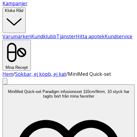
Kampanjer
Kloka Råd
Varumärken
Kundklubb
Tjänster
Hitta apotek
Kundservice
Mina Recept
Hem
/
Sökbar, ej köpb, ej kat
/
MiniMed Quick-set
MiniMed Quick-set Paradigm infusionsset 110cm/9mm, 10 styck har
tagits bort från mina favoriter