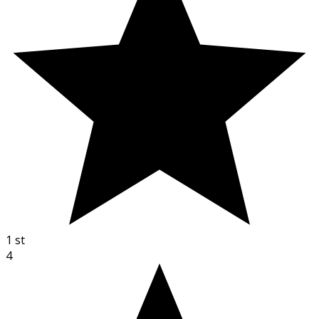
1
st
4