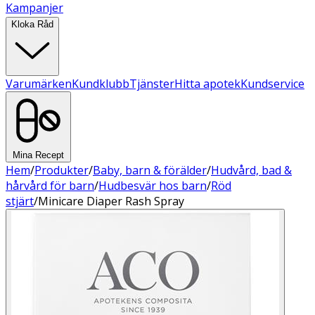
Kampanjer
Kloka Råd
Varumärken
Kundklubb
Tjänster
Hitta apotek
Kundservice
Mina Recept
Hem
/
Produkter
/
Baby, barn & förälder
/
Hudvård, bad &
hårvård för barn
/
Hudbesvär hos barn
/
Röd
stjärt
/
Minicare Diaper Rash Spray