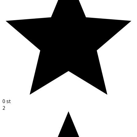
0
st
2