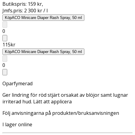
Butikspris:
159 kr
,
Jmfs.pris:
2 300 kr / l
Köp
ACO Minicare Diaper Rash Spray, 50 ml
0
115
kr
Köp
ACO Minicare Diaper Rash Spray, 50 ml
0
Oparfymerad
Ger lindring för röd stjärt orsakat av blöjor samt lugnar
irriterad hud. Lätt att applicera
Följ anvisningarna på produkten/bruksanvisningen
I lager online