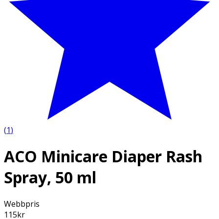
(
1
)
ACO Minicare Diaper Rash
Spray, 50 ml
Webbpris
115
kr