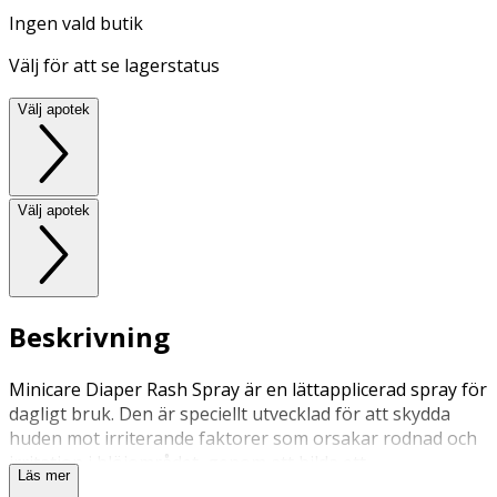
Ingen vald butik
Välj för att se lagerstatus
Välj apotek
Välj apotek
Beskrivning
Minicare Diaper Rash Spray är en lättapplicerad spray för
dagligt bruk. Den är speciellt utvecklad för att skydda
huden mot irriterande faktorer som orsakar rodnad och
irritation i blöjområdet, genom att bilda ett
Läs mer
halvgenomträngligt skyddande lager.