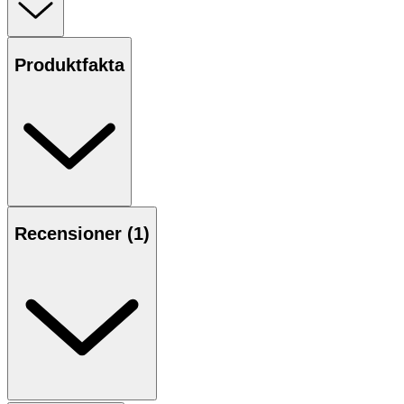
Minicare Diaper Rash Spray ger lindring för röd stjärt och
lugnar irriterad hud. Har en fuktgivande effekt hela
Produktfakta
dagen.
Applicera på ditt barns rena, torra stjärt efter varje
blöjbyte. Öppen burk 12 månader.
Recensioner (
1
)