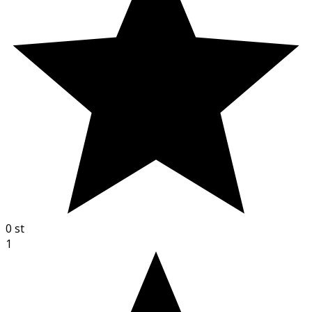
0
st
1