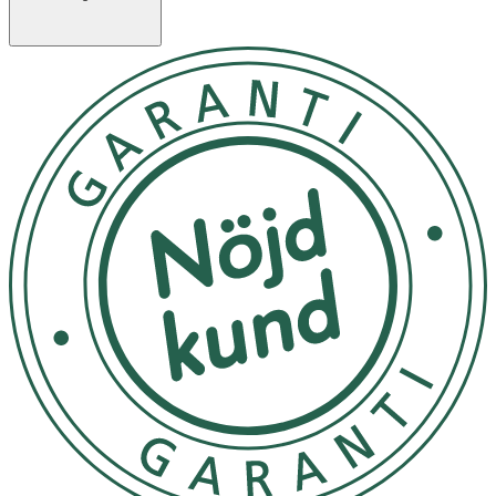
och luerkopplingen
Konstruktion med bred krage, stor grepplatta och
skyddad luerkoppling
Latex- och PVC-fri