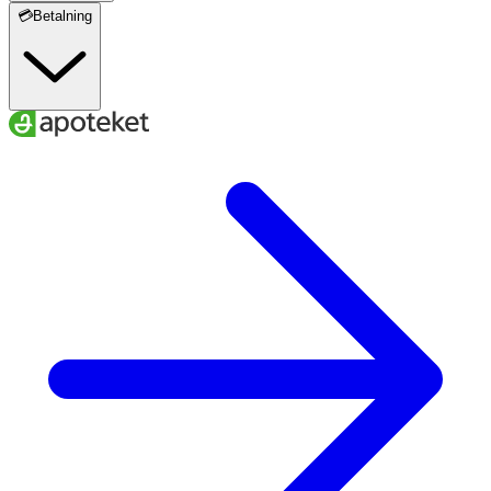
💳Betalning