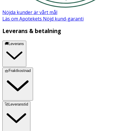
Nöjda kunder är vårt mål
Läs om Apotekets Nöjd kund-garanti
Leverans & betalning
🚚Leverans
🧺Fraktkostnad
🚀Leveranstid