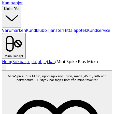
Kampanjer
Kloka Råd
Varumärken
Kundklubb
Tjänster
Hitta apotek
Kundservice
Mina Recept
Hem
/
Sökbar, ej köpb, ej kat
/
Mini-Spike Plus Micro
Mini-Spike Plus Micro, uppdragskanyl, grön, med 0,45 my luft- och
bakteriefilte, 50 styck har tagits bort från mina favoriter