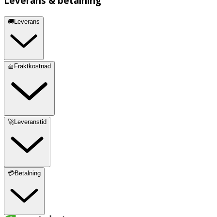
Leverans & betalning
🚚Leverans
🧺Fraktkostnad
🚀Leveranstid
💳Betalning