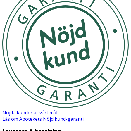
brandfarliga miljöer. Skäggväxt kan reducera maskens
effektivitet. Används av barn under uppsikt av vuxen.
Kontrollera alltid hållbarhet före användning.
Förvaras torrt och rent i originalförpackning.
OK för gravida och ammande:
Ja
Nöjda kunder är vårt mål
Läs om Apotekets Nöjd kund-garanti