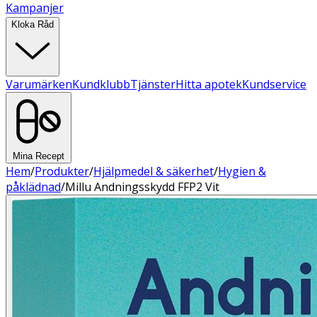
Kampanjer
Kloka Råd
Varumärken
Kundklubb
Tjänster
Hitta apotek
Kundservice
Mina Recept
Hem
/
Produkter
/
Hjälpmedel & säkerhet
/
Hygien &
påklädnad
/
Millu Andningsskydd FFP2 Vit