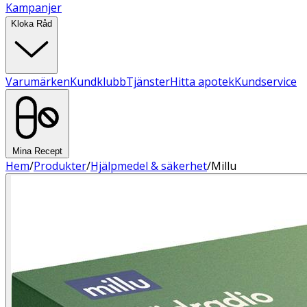
Kampanjer
Kloka Råd
Varumärken
Kundklubb
Tjänster
Hitta apotek
Kundservice
Mina Recept
Hem
/
Produkter
/
Hjälpmedel & säkerhet
/
Millu