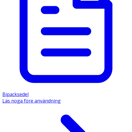
Bipacksedel
Läs noga före användning