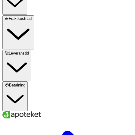
🧺Fraktkostnad
🚀Leveranstid
💳Betalning