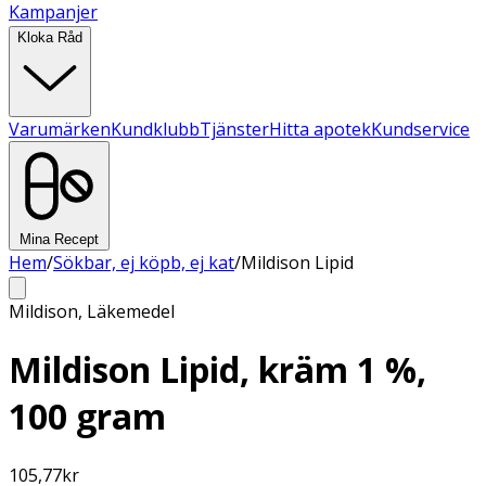
Kampanjer
Kloka Råd
Varumärken
Kundklubb
Tjänster
Hitta apotek
Kundservice
Mina Recept
Hem
/
Sökbar, ej köpb, ej kat
/
Mildison Lipid
Mildison
,
Läkemedel
Mildison Lipid, kräm 1 %,
100 gram
105,77
kr