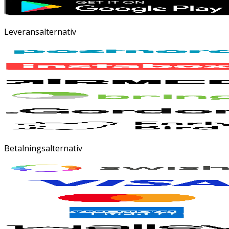
Leveransalternativ
Betalningsalternativ