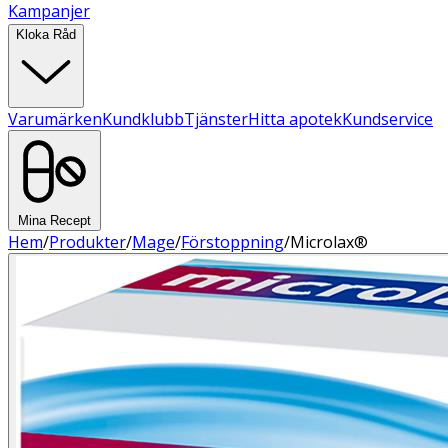
Kampanjer
Kloka Råd
Varumärken
Kundklubb
Tjänster
Hitta apotek
Kundservice
Mina Recept
Hem
/
Produkter
/
Mage
/
Förstoppning
/
Microlax®