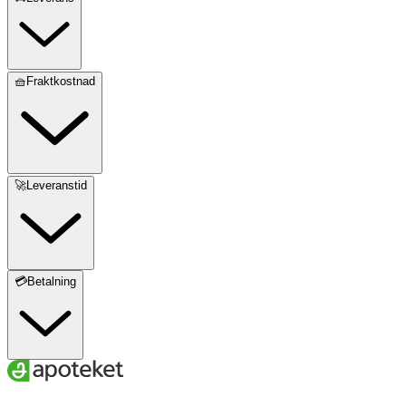
🧺Fraktkostnad
🚀Leveranstid
💳Betalning