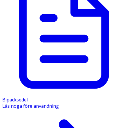
Innehåll 
De aktiva substanserna är natriumcitrat 90 mg/ml och 
natriumlaurylsulfoacetat 9 mg/ml. Övriga innehållsämnen 
är sorbitol, glycerol, sorbinsyra (E200), renat vatten. 
Bipacksedel
Läs noga före användning