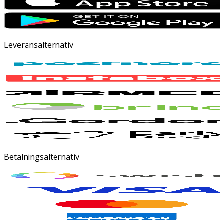
Leveransalternativ
Betalningsalternativ