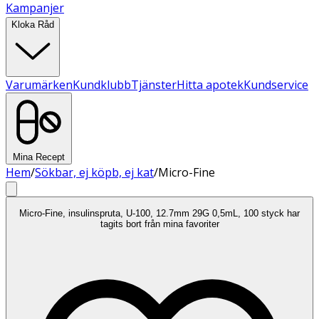
Kampanjer
Kloka Råd
Varumärken
Kundklubb
Tjänster
Hitta apotek
Kundservice
Mina Recept
Hem
/
Sökbar, ej köpb, ej kat
/
Micro-Fine
Micro-Fine, insulinspruta, U-100, 12.7mm 29G 0,5mL, 100 styck har
tagits bort från mina favoriter