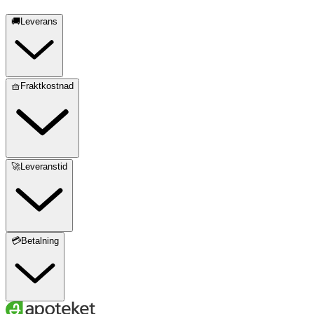
🚚Leverans
🧺Fraktkostnad
🚀Leveranstid
💳Betalning