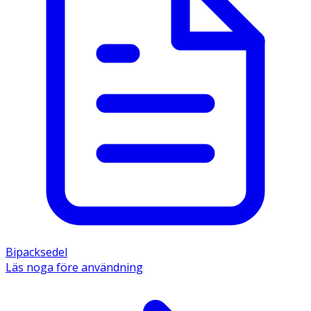
Bipacksedel
Läs noga före användning