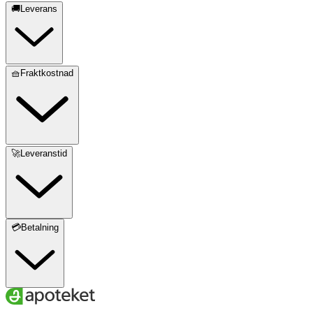
🚚Leverans
🧺Fraktkostnad
🚀Leveranstid
💳Betalning