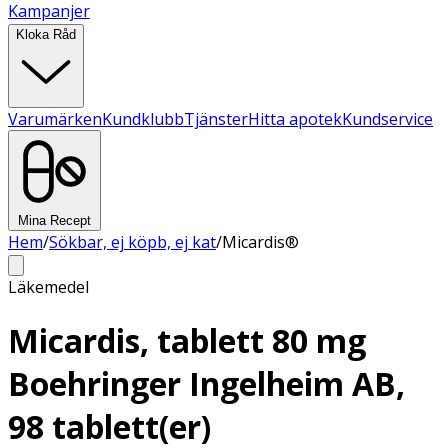
Kampanjer
Kloka Råd
Varumärken
Kundklubb
Tjänster
Hitta apotek
Kundservice
Mina Recept
Hem
/
Sökbar, ej köpb, ej kat
/
Micardis®
Läkemedel
Micardis, tablett 80 mg
Boehringer Ingelheim AB,
98 tablett(er)