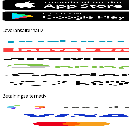
Leveransalternativ
Betalningsalternativ