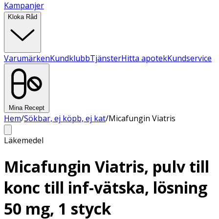
Kampanjer
Kloka Råd
Varumärken
Kundklubb
Tjänster
Hitta apotek
Kundservice
Mina Recept
Hem
/
Sökbar, ej köpb, ej kat
/
Micafungin Viatris
Läkemedel
Micafungin Viatris, pulv till
konc till inf-vätska, lösning
50 mg, 1 styck