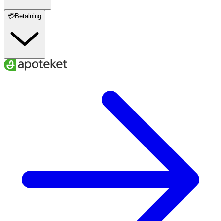
💳Betalning