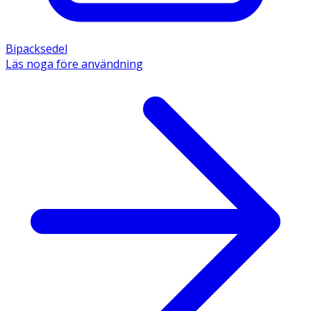
Bipacksedel
Läs noga före användning