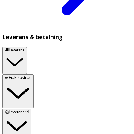
Leverans & betalning
🚚Leverans
🧺Fraktkostnad
🚀Leveranstid