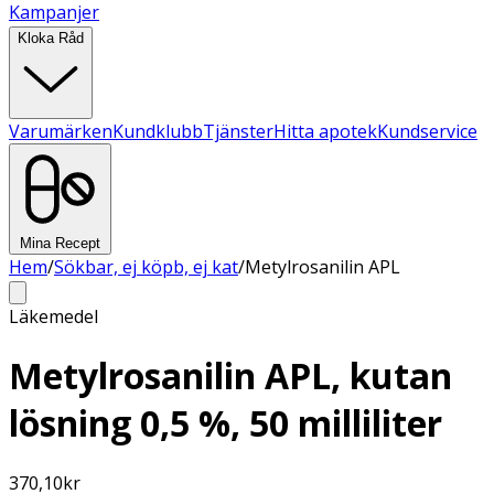
Kampanjer
Kloka Råd
Varumärken
Kundklubb
Tjänster
Hitta apotek
Kundservice
Mina Recept
Hem
/
Sökbar, ej köpb, ej kat
/
Metylrosanilin APL
Läkemedel
Metylrosanilin APL, kutan
lösning 0,5 %, 50 milliliter
370,10
kr