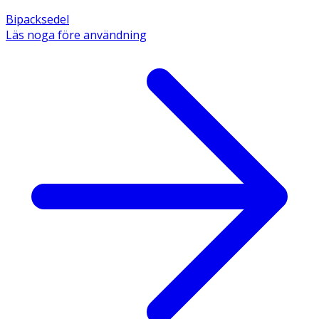
Bipacksedel
Läs noga före användning