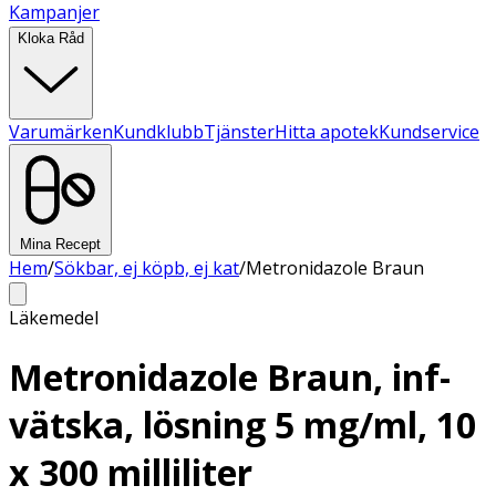
Kampanjer
Kloka Råd
Varumärken
Kundklubb
Tjänster
Hitta apotek
Kundservice
Mina Recept
Hem
/
Sökbar, ej köpb, ej kat
/
Metronidazole Braun
Läkemedel
Metronidazole Braun, inf-
vätska, lösning 5 mg/ml, 10
x 300 milliliter