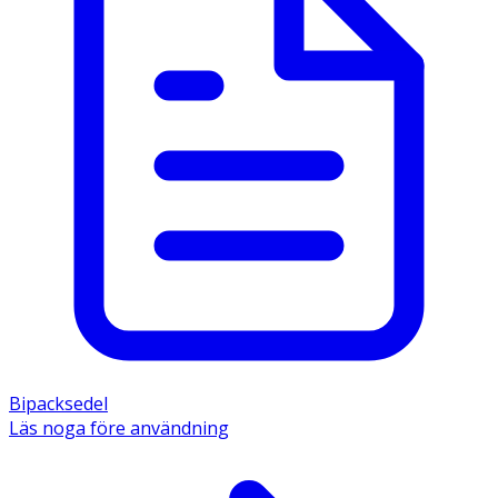
Bipacksedel
Läs noga före användning