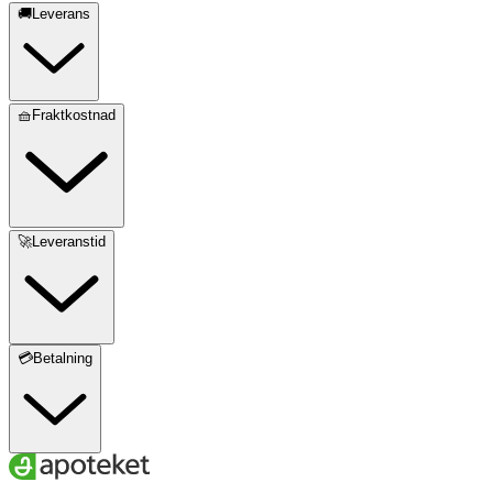
🚚Leverans
🧺Fraktkostnad
🚀Leveranstid
💳Betalning