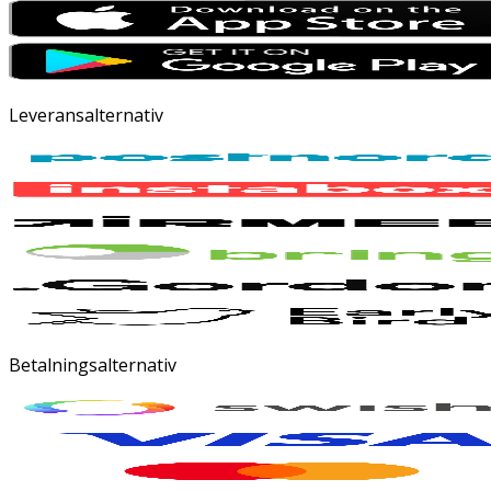
Leveransalternativ
Betalningsalternativ