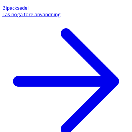
Bipacksedel
Läs noga före användning