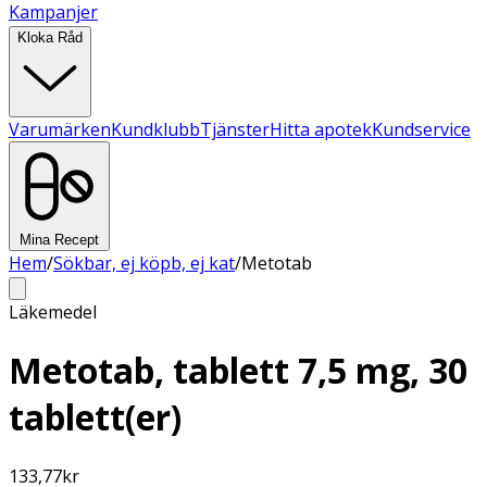
Kampanjer
Kloka Råd
Varumärken
Kundklubb
Tjänster
Hitta apotek
Kundservice
Mina Recept
Hem
/
Sökbar, ej köpb, ej kat
/
Metotab
Läkemedel
Metotab, tablett 7,5 mg, 30
tablett(er)
133,77
kr