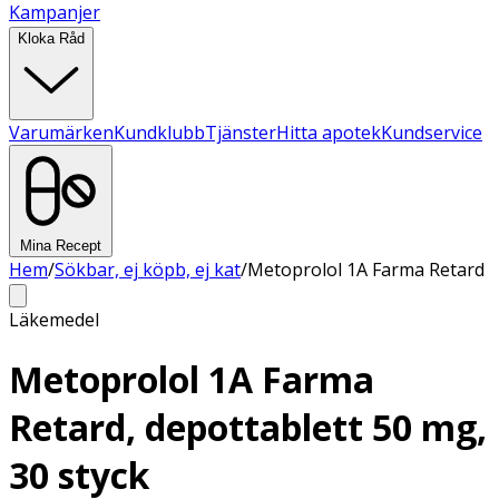
Kampanjer
Kloka Råd
Varumärken
Kundklubb
Tjänster
Hitta apotek
Kundservice
Mina Recept
Hem
/
Sökbar, ej köpb, ej kat
/
Metoprolol 1A Farma Retard
Läkemedel
Metoprolol 1A Farma
Retard, depottablett 50 mg,
30 styck