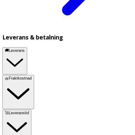
Leverans & betalning
🚚Leverans
🧺Fraktkostnad
🚀Leveranstid