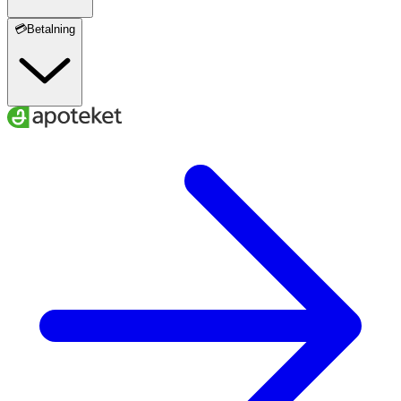
💳Betalning