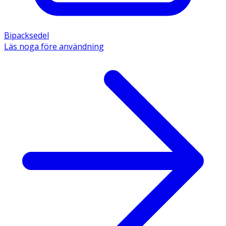
Bipacksedel
Läs noga före användning