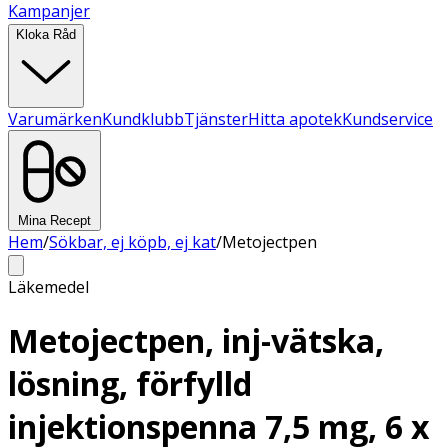
Kampanjer
Kloka Råd
Varumärken
Kundklubb
Tjänster
Hitta apotek
Kundservice
Mina Recept
Hem
/
Sökbar, ej köpb, ej kat
/
Metojectpen
Läkemedel
Metojectpen, inj-vätska,
lösning, förfylld
injektionspenna 7,5 mg, 6 x