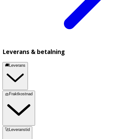
Leverans & betalning
🚚Leverans
🧺Fraktkostnad
🚀Leveranstid