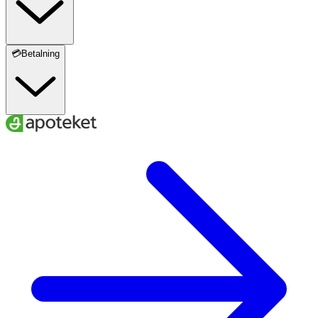
💳Betalning