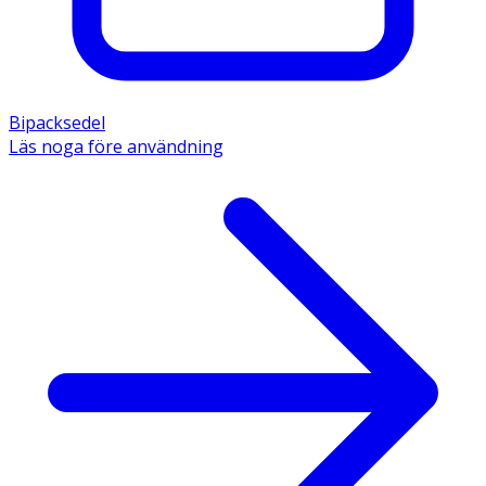
Bipacksedel
Läs noga före användning