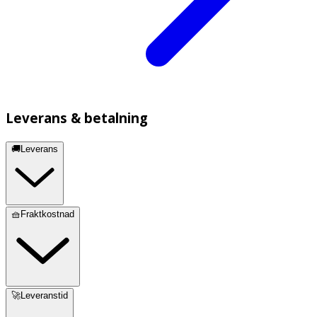
Leverans & betalning
🚚Leverans
🧺Fraktkostnad
🚀Leveranstid