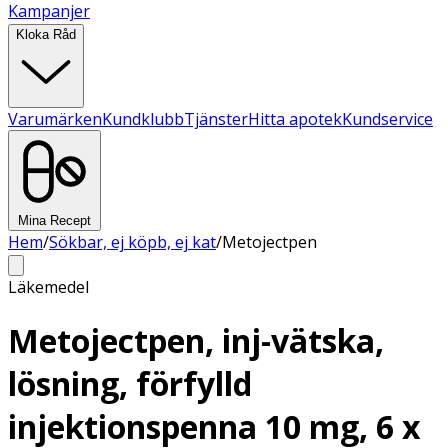
Kampanjer
Kloka Råd
Varumärken
Kundklubb
Tjänster
Hitta apotek
Kundservice
Mina Recept
Hem
/
Sökbar, ej köpb, ej kat
/
Metojectpen
Läkemedel
Metojectpen, inj-vätska,
lösning, förfylld
injektionspenna 10 mg, 6 x