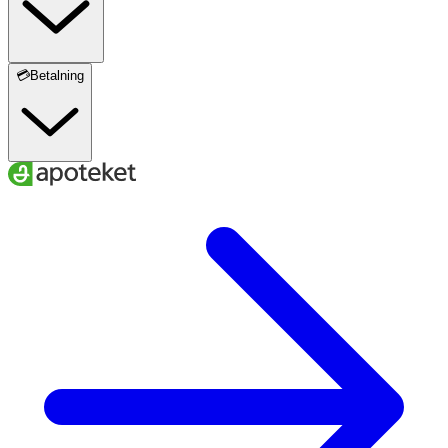
💳Betalning