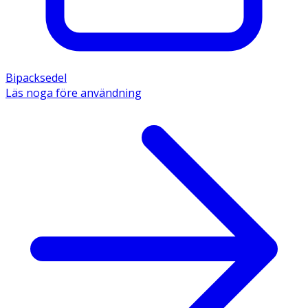
Bipacksedel
Läs noga före användning