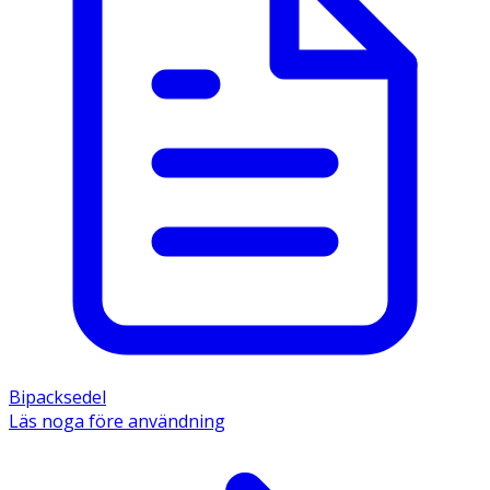
Bipacksedel
Läs noga före användning