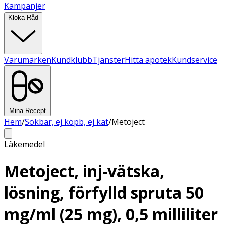
Kampanjer
Kloka Råd
Varumärken
Kundklubb
Tjänster
Hitta apotek
Kundservice
Mina Recept
Hem
/
Sökbar, ej köpb, ej kat
/
Metoject
Läkemedel
Metoject, inj-vätska,
lösning, förfylld spruta 50
mg/ml (25 mg), 0,5 milliliter