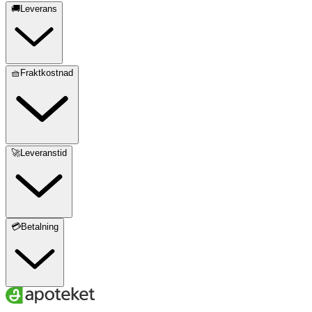
🚚Leverans
🧺Fraktkostnad
🚀Leveranstid
💳Betalning