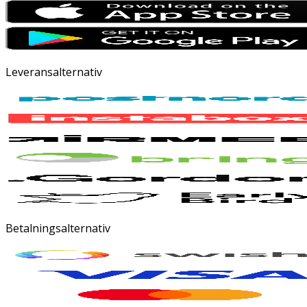
Leveransalternativ
Betalningsalternativ