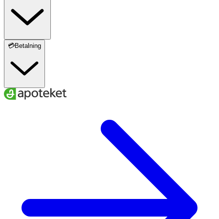
💳Betalning