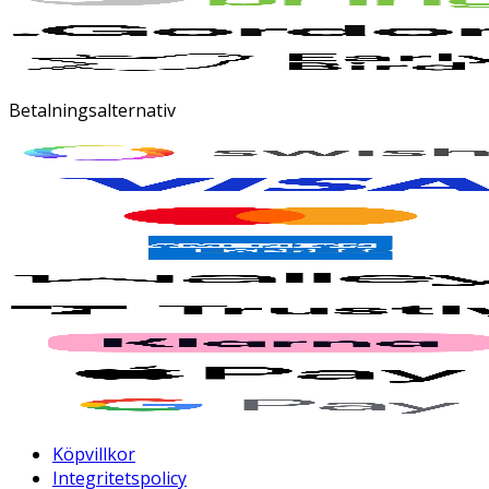
Betalningsalternativ
Köpvillkor
Integritetspolicy