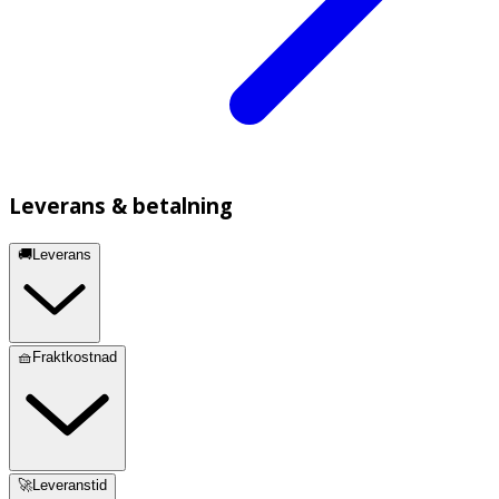
Leverans & betalning
🚚Leverans
🧺Fraktkostnad
🚀Leveranstid