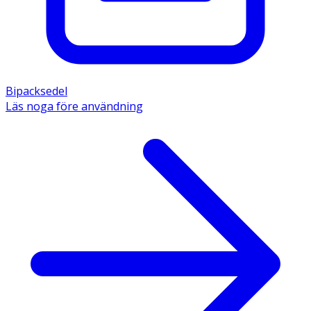
Bipacksedel
Läs noga före användning