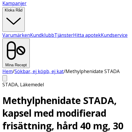
Kampanjer
Kloka Råd
Varumärken
Kundklubb
Tjänster
Hitta apotek
Kundservice
Mina Recept
Hem
/
Sökbar, ej köpb, ej kat
/
Methylphenidate STADA
STADA
,
Läkemedel
Methylphenidate STADA,
kapsel med modifierad
frisättning, hård 40 mg, 30