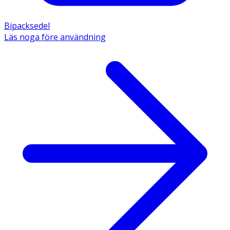
Bipacksedel
Läs noga före användning