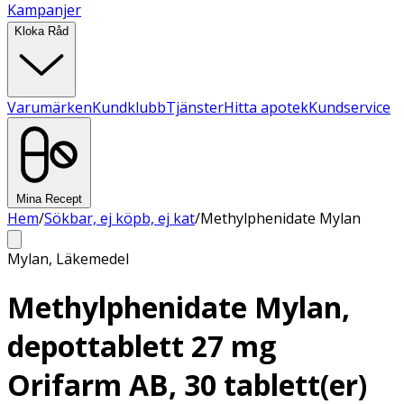
Kampanjer
Kloka Råd
Varumärken
Kundklubb
Tjänster
Hitta apotek
Kundservice
Mina Recept
Hem
/
Sökbar, ej köpb, ej kat
/
Methylphenidate Mylan
Mylan
,
Läkemedel
Methylphenidate Mylan,
depottablett 27 mg
Orifarm AB, 30 tablett(er)