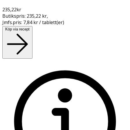
235,22
kr
Butikspris:
235,22 kr
,
Jmfs.pris:
7,84 kr / tablett(er)
Köp via recept