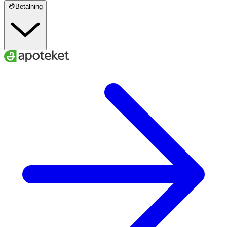
💳Betalning