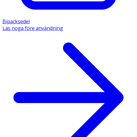
Bipacksedel
Läs noga före användning