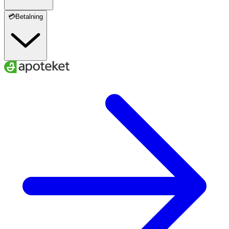
💳Betalning