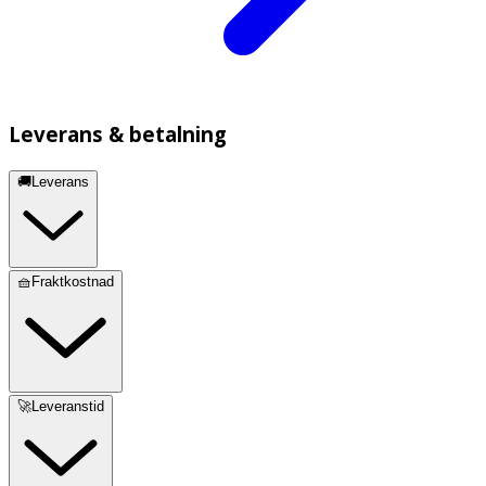
Leverans & betalning
🚚Leverans
🧺Fraktkostnad
🚀Leveranstid