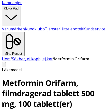
Kampanjer
Kloka Råd
Varumärken
Kundklubb
Tjänster
Hitta apotek
Kundservice
Mina Recept
Hem
/
Sökbar, ej köpb, ej kat
/
Metformin Orifarm
Läkemedel
Metformin Orifarm,
filmdragerad tablett 500
mg, 100 tablett(er)