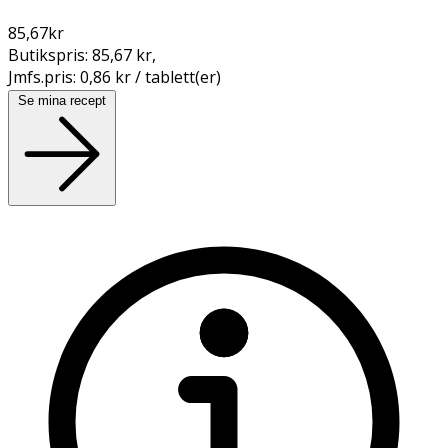
85,67
kr
Butikspris:
85,67 kr
,
Jmfs.pris:
0,86 kr / tablett(er)
Se mina recept