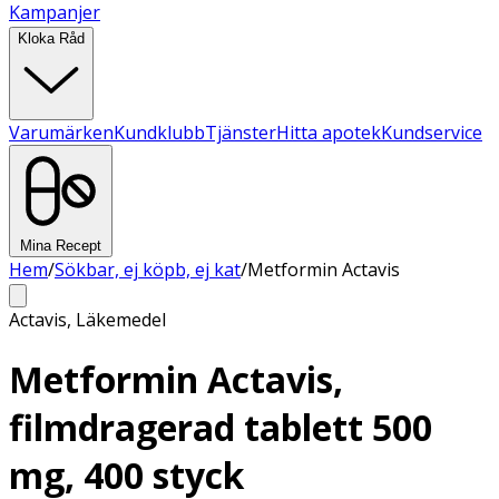
Kampanjer
Kloka Råd
Varumärken
Kundklubb
Tjänster
Hitta apotek
Kundservice
Mina Recept
Hem
/
Sökbar, ej köpb, ej kat
/
Metformin Actavis
Actavis
,
Läkemedel
Metformin Actavis,
filmdragerad tablett 500
mg, 400 styck