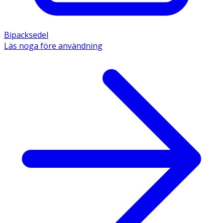
Bipacksedel
Läs noga före användning