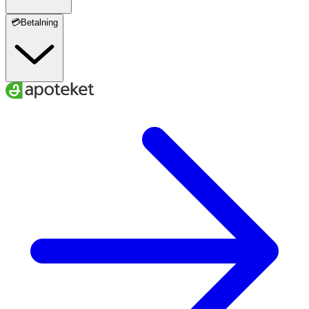
💳Betalning