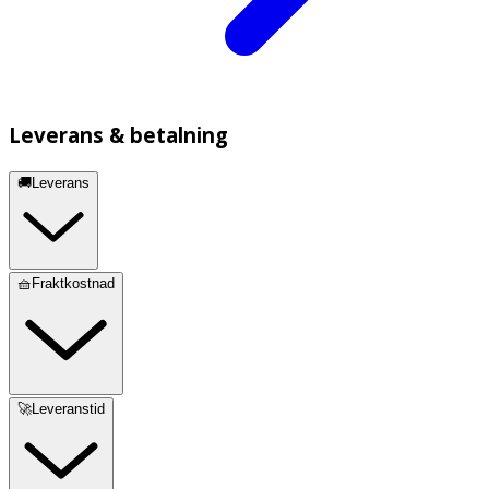
Leverans & betalning
🚚Leverans
🧺Fraktkostnad
🚀Leveranstid