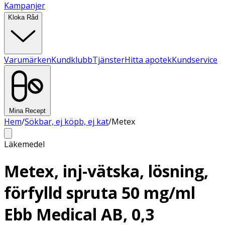
Kampanjer
Kloka Råd
Varumärken
Kundklubb
Tjänster
Hitta apotek
Kundservice
Mina Recept
Hem
/
Sökbar, ej köpb, ej kat
/
Metex
Läkemedel
Metex, inj-vätska, lösning,
förfylld spruta 50 mg/ml
Ebb Medical AB, 0,3