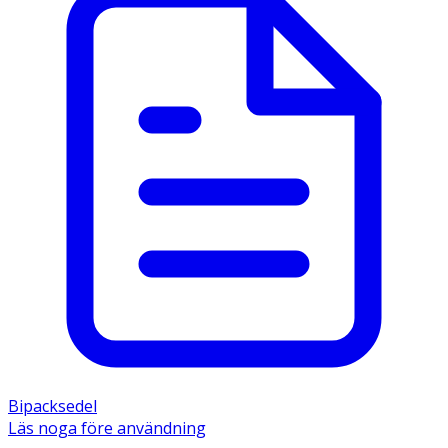
Bipacksedel
Läs noga före användning