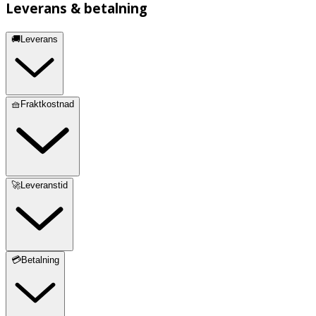
Leverans & betalning
🚚Leverans
🧺Fraktkostnad
🚀Leveranstid
💳Betalning