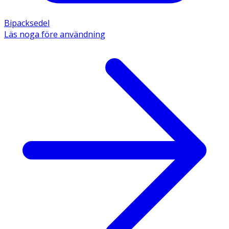
Bipacksedel
Läs noga före användning