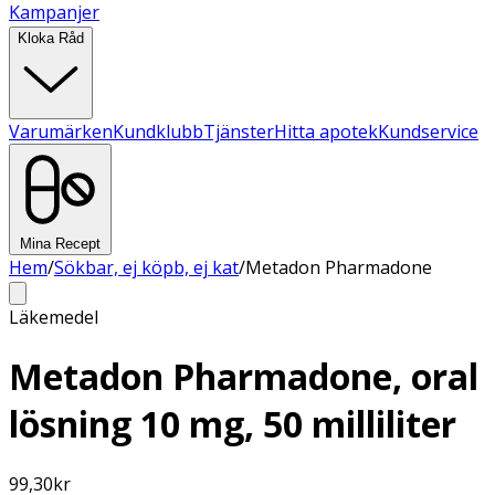
Kampanjer
Kloka Råd
Varumärken
Kundklubb
Tjänster
Hitta apotek
Kundservice
Mina Recept
Hem
/
Sökbar, ej köpb, ej kat
/
Metadon Pharmadone
Läkemedel
Metadon Pharmadone, oral
lösning 10 mg, 50 milliliter
99,30
kr