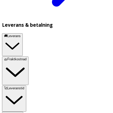
Leverans & betalning
🚚Leverans
🧺Fraktkostnad
🚀Leveranstid