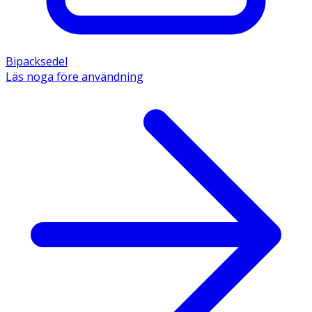
Bipacksedel
Läs noga före användning