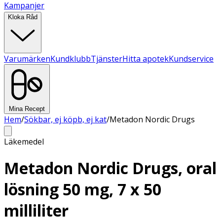
Kampanjer
Kloka Råd
Varumärken
Kundklubb
Tjänster
Hitta apotek
Kundservice
Mina Recept
Hem
/
Sökbar, ej köpb, ej kat
/
Metadon Nordic Drugs
Läkemedel
Metadon Nordic Drugs, oral
lösning 50 mg, 7 x 50
milliliter