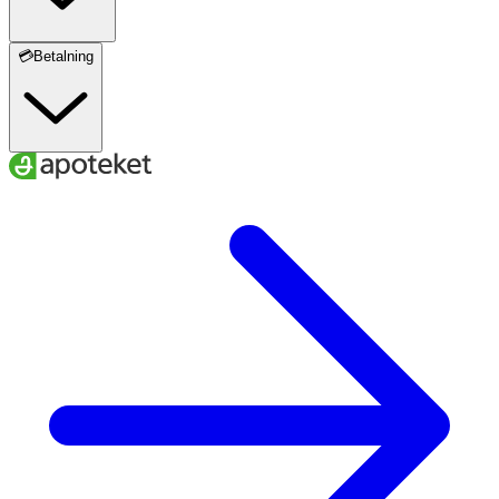
💳Betalning