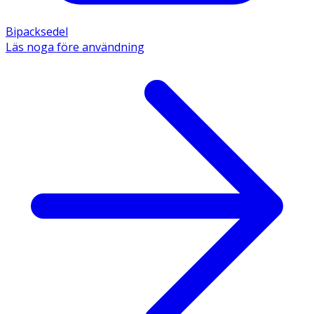
Bipacksedel
Läs noga före användning