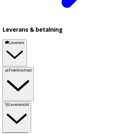
Leverans & betalning
🚚Leverans
🧺Fraktkostnad
🚀Leveranstid