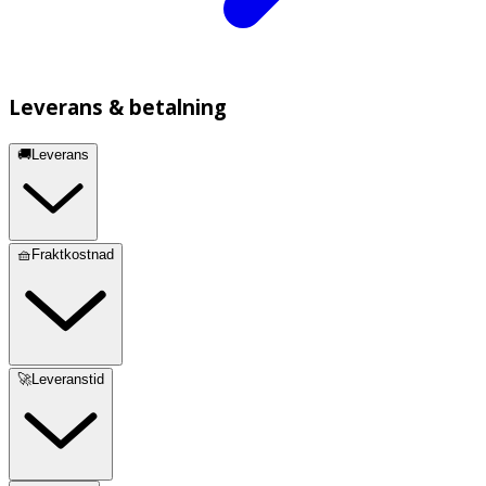
Leverans & betalning
🚚Leverans
🧺Fraktkostnad
🚀Leveranstid