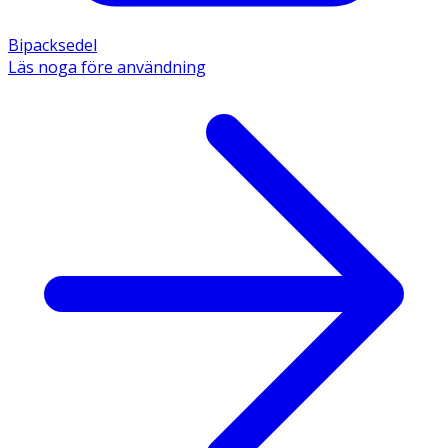
Bipacksedel
Läs noga före användning