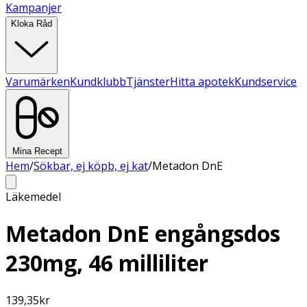
Kampanjer
Kloka Råd
Varumärken
Kundklubb
Tjänster
Hitta apotek
Kundservice
Mina Recept
Hem
/
Sökbar, ej köpb, ej kat
/
Metadon DnE
Läkemedel
Metadon DnE engångsdos
230mg, 46 milliliter
139,35
kr