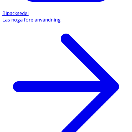
Bipacksedel
Läs noga före användning