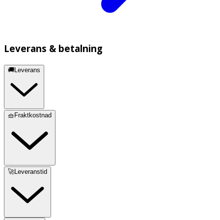
Leverans & betalning
🚚Leverans
🧺Fraktkostnad
🚀Leveranstid