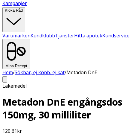
Kampanjer
Kloka Råd
Varumärken
Kundklubb
Tjänster
Hitta apotek
Kundservice
Mina Recept
Hem
/
Sökbar, ej köpb, ej kat
/
Metadon DnE
Läkemedel
Metadon DnE engångsdos
150mg, 30 milliliter
120,61
kr