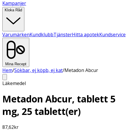
Kampanjer
Kloka Råd
Varumärken
Kundklubb
Tjänster
Hitta apotek
Kundservice
Mina Recept
Hem
/
Sökbar, ej köpb, ej kat
/
Metadon Abcur
Läkemedel
Metadon Abcur, tablett 5
mg, 25 tablett(er)
87,62
kr