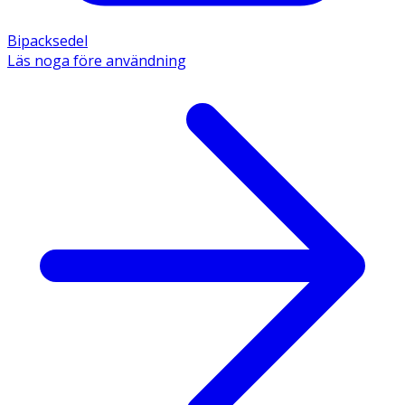
Bipacksedel
Läs noga före användning