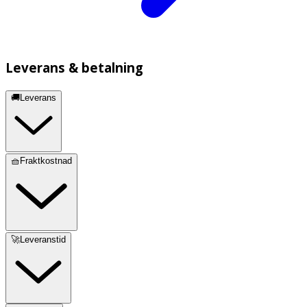
Leverans & betalning
🚚Leverans
🧺Fraktkostnad
🚀Leveranstid