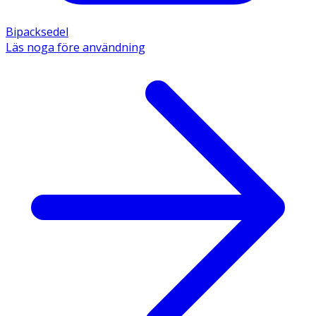
Bipacksedel
Läs noga före användning