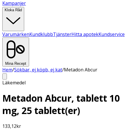
Kampanjer
Kloka Råd
Varumärken
Kundklubb
Tjänster
Hitta apotek
Kundservice
Mina Recept
Hem
/
Sökbar, ej köpb, ej kat
/
Metadon Abcur
Läkemedel
Metadon Abcur, tablett 10
mg, 25 tablett(er)
133,12
kr