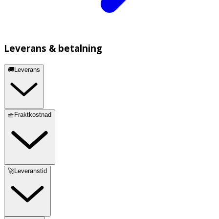
Leverans & betalning
🚚Leverans
🧺Fraktkostnad
🚀Leveranstid