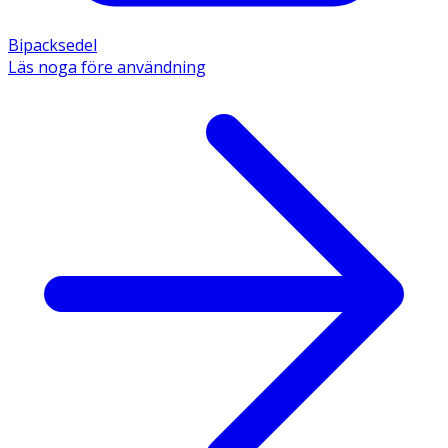
Bipacksedel
Läs noga före användning