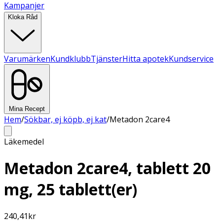
Kampanjer
Kloka Råd
Varumärken
Kundklubb
Tjänster
Hitta apotek
Kundservice
Mina Recept
Hem
/
Sökbar, ej köpb, ej kat
/
Metadon 2care4
Läkemedel
Metadon 2care4, tablett 20
mg, 25 tablett(er)
240,41
kr