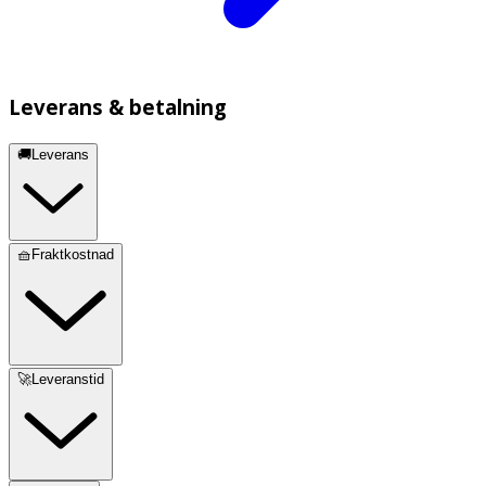
Leverans & betalning
🚚Leverans
🧺Fraktkostnad
🚀Leveranstid