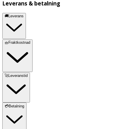
Leverans & betalning
🚚Leverans
🧺Fraktkostnad
🚀Leveranstid
💳Betalning