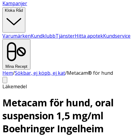
Kampanjer
Kloka Råd
Varumärken
Kundklubb
Tjänster
Hitta apotek
Kundservice
Mina Recept
Hem
/
Sökbar, ej köpb, ej kat
/
Metacam® för hund
Läkemedel
Metacam för hund, oral
suspension 1,5 mg/ml
Boehringer Ingelheim