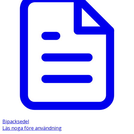
Bipacksedel
Läs noga före användning