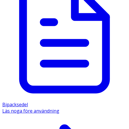
Bipacksedel
Läs noga före användning