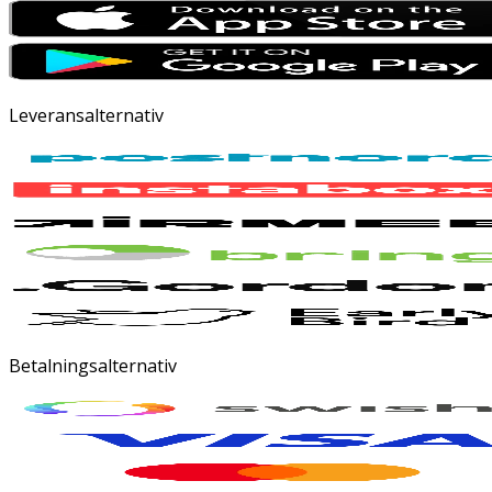
Leveransalternativ
Betalningsalternativ