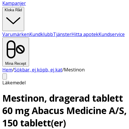
Kampanjer
Kloka Råd
Varumärken
Kundklubb
Tjänster
Hitta apotek
Kundservice
Mina Recept
Hem
/
Sökbar, ej köpb, ej kat
/
Mestinon
Läkemedel
Mestinon, dragerad tablett
60 mg Abacus Medicine A/S,
150 tablett(er)