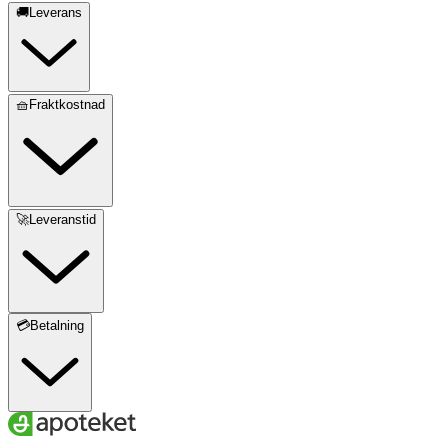
🚚Leverans
🧺Fraktkostnad
🚀Leveranstid
💳Betalning