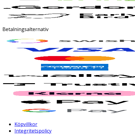
Betalningsalternativ
Köpvillkor
Integritetspolicy