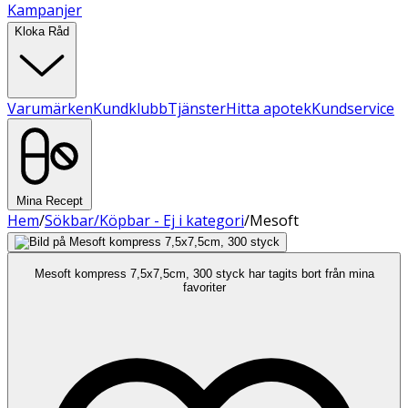
Kampanjer
Kloka Råd
Varumärken
Kundklubb
Tjänster
Hitta apotek
Kundservice
Mina Recept
Hem
/
Sökbar/Köpbar - Ej i kategori
/
Mesoft
Mesoft kompress 7,5x7,5cm, 300 styck har tagits bort från mina
favoriter