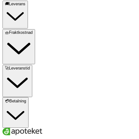
🚚Leverans
🧺Fraktkostnad
🚀Leveranstid
💳Betalning