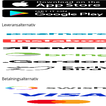
Leveransalternativ
Betalningsalternativ