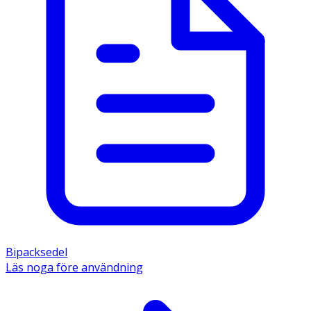
Bipacksedel
Läs noga före användning