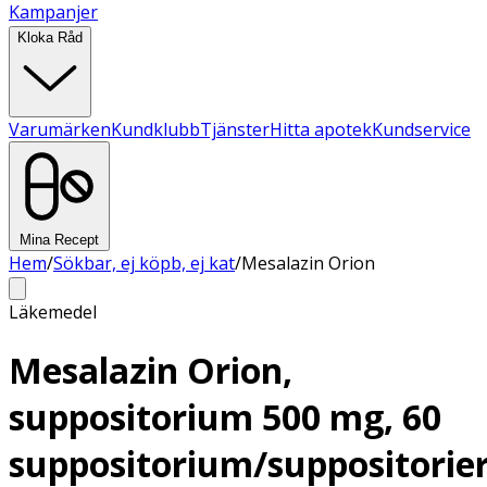
Kampanjer
Kloka Råd
Varumärken
Kundklubb
Tjänster
Hitta apotek
Kundservice
Mina Recept
Hem
/
Sökbar, ej köpb, ej kat
/
Mesalazin Orion
Läkemedel
Mesalazin Orion,
suppositorium 500 mg, 60
suppositorium/suppositorie