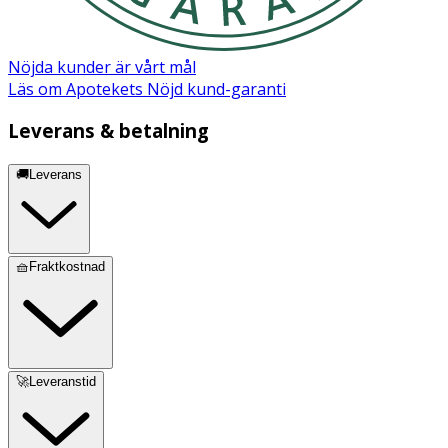
Nöjda kunder är vårt mål
Läs om Apotekets Nöjd kund-garanti
Leverans & betalning
🚚Leverans
🧺Fraktkostnad
🚀Leveranstid