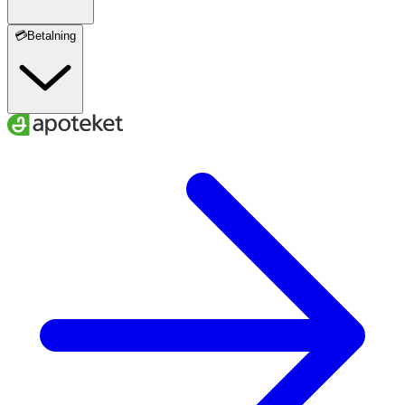
💳Betalning