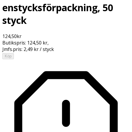
enstycksförpackning, 50
styck
124,50
kr
Butikspris:
124,50 kr
,
Jmfs.pris:
2,49 kr / styck
Köp