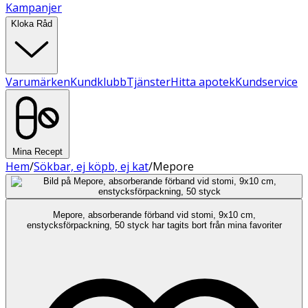
Kampanjer
Kloka Råd
Varumärken
Kundklubb
Tjänster
Hitta apotek
Kundservice
Mina Recept
Hem
/
Sökbar, ej köpb, ej kat
/
Mepore
Mepore, absorberande förband vid stomi, 9x10 cm,
enstycksförpackning, 50 styck har tagits bort från mina favoriter