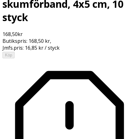
skumförband, 4x5 cm, 10
styck
168,50
kr
Butikspris:
168,50 kr
,
Jmfs.pris:
16,85 kr / styck
Köp