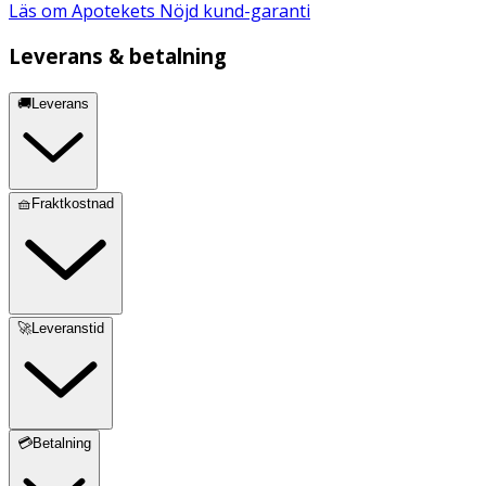
Läs om Apotekets Nöjd kund-garanti
Leverans & betalning
🚚Leverans
🧺Fraktkostnad
🚀Leveranstid
💳Betalning