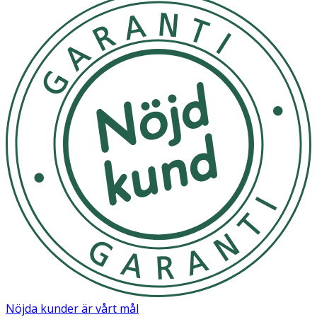
Nöjda kunder är vårt mål