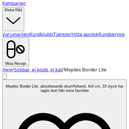
Kampanjer
Kloka Råd
Varumärken
Kundklubb
Tjänster
Hitta apotek
Kundservice
Mina Recept
Hem
/
Sökbar, ej köpb, ej kat
/
Mepilex Border Lite
Mepilex Border Lite, absorberande skumförband, 4x5 cm, 10 styck har
tagits bort från mina favoriter