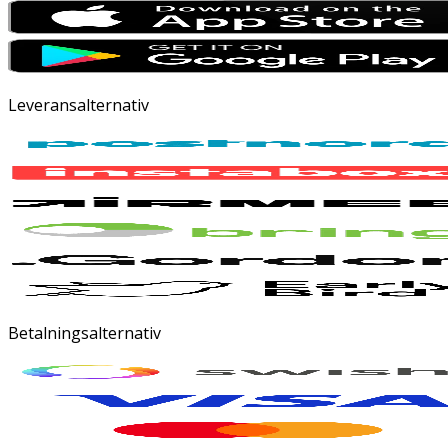
Leveransalternativ
Betalningsalternativ