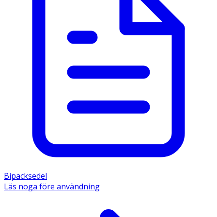
Bipacksedel
Läs noga före användning