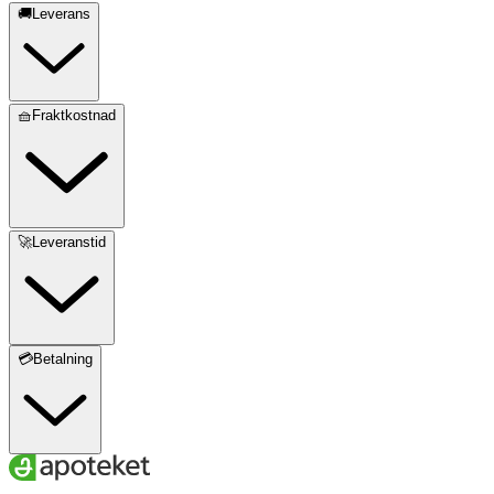
🚚Leverans
🧺Fraktkostnad
🚀Leveranstid
💳Betalning