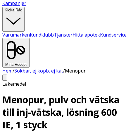
Kampanjer
Kloka Råd
Varumärken
Kundklubb
Tjänster
Hitta apotek
Kundservice
Mina Recept
Hem
/
Sökbar, ej köpb, ej kat
/
Menopur
Läkemedel
Menopur, pulv och vätska
till inj-vätska, lösning 600
IE, 1 styck