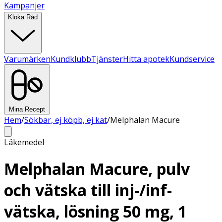
Kampanjer
Kloka Råd
Varumärken
Kundklubb
Tjänster
Hitta apotek
Kundservice
Mina Recept
Hem
/
Sökbar, ej köpb, ej kat
/
Melphalan Macure
Läkemedel
Melphalan Macure, pulv
och vätska till inj-/inf-
vätska, lösning 50 mg, 1