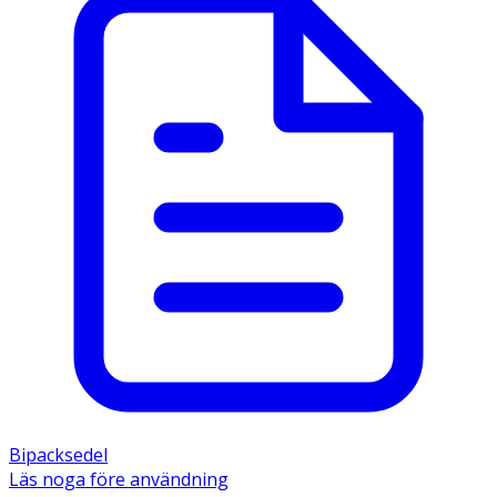
Bipacksedel
Läs noga före användning