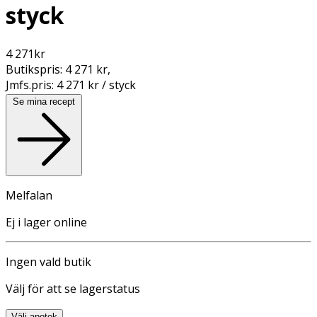
styck
4 271
kr
Butikspris:
4 271 kr
,
Jmfs.pris:
4 271 kr / styck
Se mina recept
Melfalan
Ej i lager online
Ingen vald butik
Välj för att se lagerstatus
Välj apotek