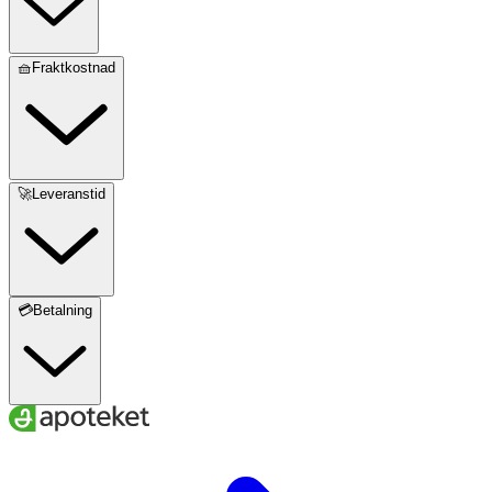
🧺Fraktkostnad
🚀Leveranstid
💳Betalning