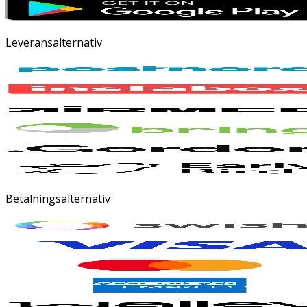
Leveransalternativ
Betalningsalternativ