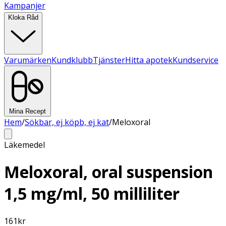
Kampanjer
Kloka Råd
Varumärken
Kundklubb
Tjänster
Hitta apotek
Kundservice
Mina Recept
Hem
/
Sökbar, ej köpb, ej kat
/
Meloxoral
Läkemedel
Meloxoral, oral suspension
1,5 mg/ml, 50 milliliter
161
kr