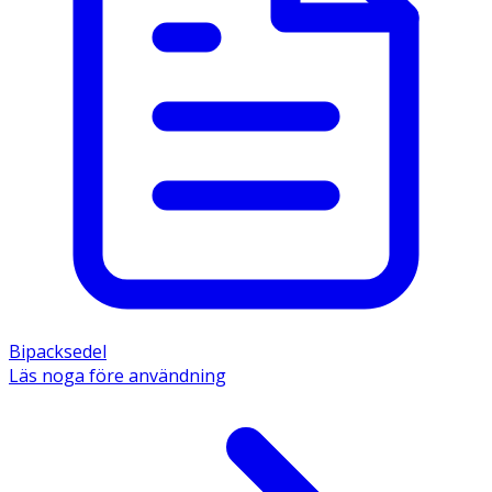
Bipacksedel
Läs noga före användning