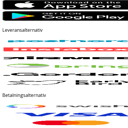
Leveransalternativ
Betalningsalternativ