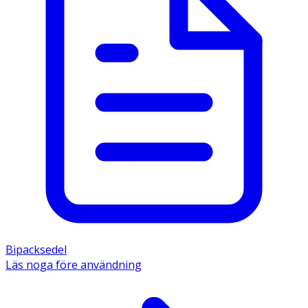
Bipacksedel
Läs noga före användning