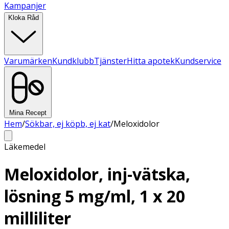
Kampanjer
Kloka Råd
Varumärken
Kundklubb
Tjänster
Hitta apotek
Kundservice
Mina Recept
Hem
/
Sökbar, ej köpb, ej kat
/
Meloxidolor
Läkemedel
Meloxidolor, inj-vätska,
lösning 5 mg/ml, 1 x 20
milliliter