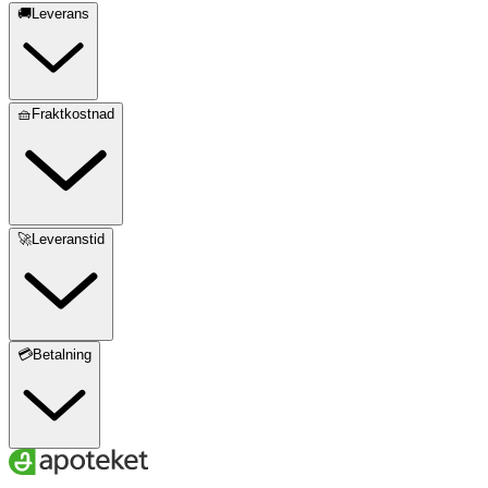
🚚Leverans
🧺Fraktkostnad
🚀Leveranstid
💳Betalning