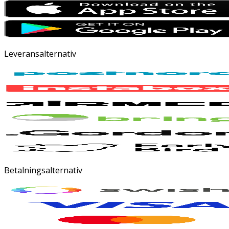
Leveransalternativ
Betalningsalternativ