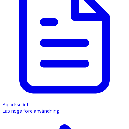
Bipacksedel
Läs noga före användning