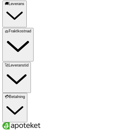
🚚Leverans
🧺Fraktkostnad
🚀Leveranstid
💳Betalning