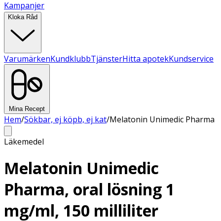
Kampanjer
Kloka Råd
Varumärken
Kundklubb
Tjänster
Hitta apotek
Kundservice
Mina Recept
Hem
/
Sökbar, ej köpb, ej kat
/
Melatonin Unimedic Pharma
Läkemedel
Melatonin Unimedic
Pharma, oral lösning 1
mg/ml, 150 milliliter