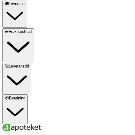
🚚Leverans
🧺Fraktkostnad
🚀Leveranstid
💳Betalning