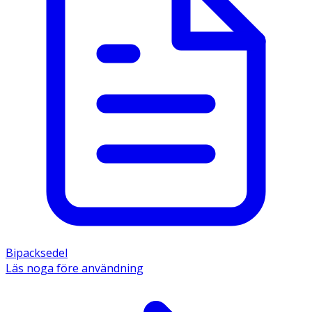
Bipacksedel
Läs noga före användning