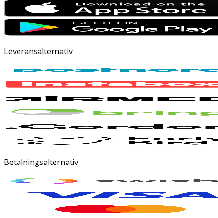
Leveransalternativ
Betalningsalternativ