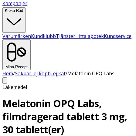
Kampanjer
Kloka Råd
Varumärken
Kundklubb
Tjänster
Hitta apotek
Kundservice
Mina Recept
Hem
/
Sökbar, ej köpb, ej kat
/
Melatonin OPQ Labs
Läkemedel
Melatonin OPQ Labs,
filmdragerad tablett 3 mg,
30 tablett(er)